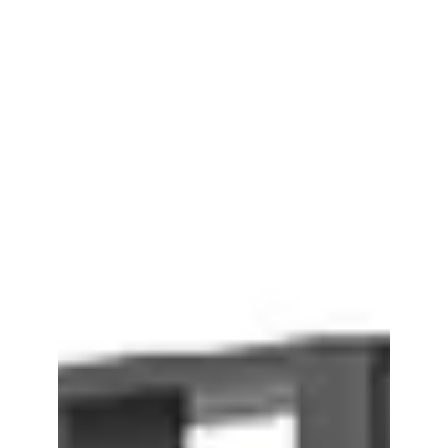
2024年4月29日
讀畢需時 1 分鐘
慎防堆高車超重搬運
堆高車嚴禁超載 ◆堆高車嚴禁搬運未固定且鬆散並未
堆疊好的貨物，小心搬運尺寸較大的貨物 ◆部分車型
附帶專屬器具，即使處於空載運作時，亦應按說明書
指示 ◆貨物不允許超過堆高車安全架的高度裝載 堆高
車超載引發的後果 ●危害人身安全，有可能發生機
損、貨損，或人身事故...