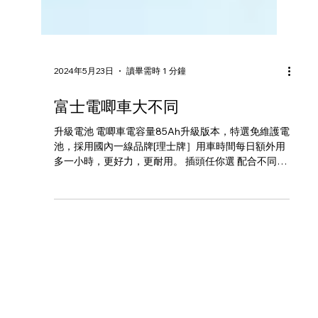
2024年5月23日
讀畢需時 1 分鐘
富士電唧車大不同
升級電池 電唧車‎電容量85Ah升級版本，特選免維護電
池，採用國內一線品牌[理士牌］用車時間每日額外用
多一小時，更好力，更耐用。 插頭任你選 配合不同用
車場地及充電位，免費更換安裝防水電插頭服務。客
戶如在地盤、冷房凍倉、菜欄、魚欄或果欄使用電唧
車，出車前更享有特別維護程序包...