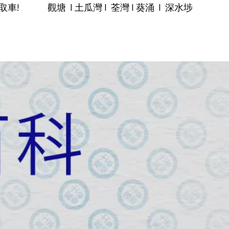
 觀塘 I 土瓜灣 I 荃灣 I 葵涌 I 深水埗
銷品
唧車小百科
關於富士
聯絡我們