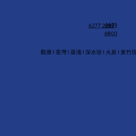
4679
6277 2289
6800
觀塘 I 荃灣 I 葵涌 I 深水埗 I 火炭 I 黃竹