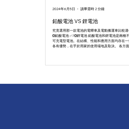
2024年6月5日
讀畢需時 2 分鐘
鉛酸電池 VS 鋰電池
究竟選用那一款電池的電唧車及電動搬運車比較適合
❎鉛酸電池 ✅/❎鋰電池 鉛酸電池和鋰電池是兩種
可充電型電池。在結構、性能和應用方面均存在一
各有優勢，在乎於用家的使用場地及取決。 各方
下： 結構...