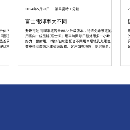
2024年5月23日
讀畢需時 1 分鐘
富士電唧車大不同
你？ ✅/
升級電池 電唧車‎電容量85Ah升級版本，特選免維護電池，採
不同類型的
用國內一線品牌[理士牌］用車時間每日額外用多一小時，更
些差異，
好力，更耐用。 插頭任你選 配合不同用車場地及充電位，免
面的比較如
費更換安裝防水電插頭服務。客戶如在地盤、冷房凍倉、菜
欄、魚欄或果欄使用電唧車，出車前更享有特別維護程序包...