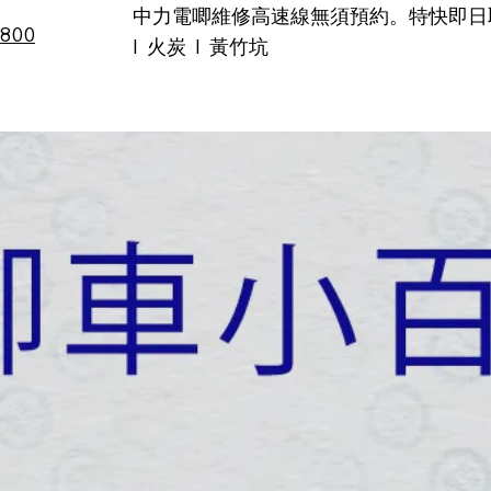
中力電唧維修高速線無須預約。特快即日取車!
6800
I 火炭 I 黃竹坑
品牌
專業維修
租車服務
選購指南
二手、特價及促