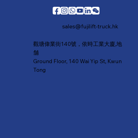
sales@fujilift-truck.hk
觀塘偉業街140號，依時工業大廈,地
舗
Ground Floor, 140 Wai Yip St, Kwun
Tong