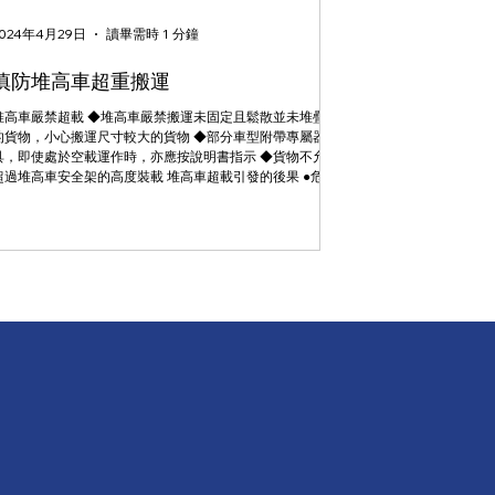
2024年4月29日
讀畢需時 1 分鐘
慎防堆高車超重搬運
堆高車嚴禁超載 ◆堆高車嚴禁搬運未固定且鬆散並未堆疊好
的貨物，小心搬運尺寸較大的貨物 ◆部分車型附帶專屬器
具，即使處於空載運作時，亦應按說明書指示 ◆貨物不允許
超過堆高車安全架的高度裝載 堆高車超載引發的後果 ●危害
人身安全，有可能發生機損、貨損，或人身事故...