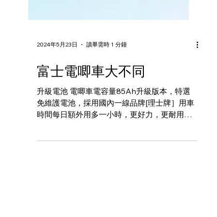
2024年5月23日
讀畢需時 1 分鐘
富士電唧車大不同
升級電池 電唧車‎電容量85Ah升級版本，特選
免維護電池，採用國內一線品牌[理士牌］用車
時間每日額外用多一小時，更好力，更耐用。
插頭任你選 配合不同用車場地及充電位，免費
更換安裝防水電插頭服務。客戶如在地盤、冷
房凍倉、菜欄、魚欄或果欄使用電唧車，出車
前更享有特別維護程序包...