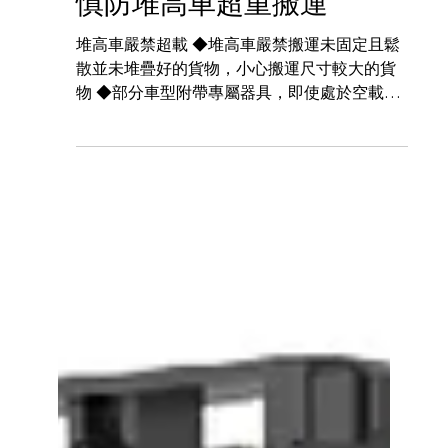
2024年4月29日
讀畢需時 1 分鐘
慎防堆高車超重搬運
堆高車嚴禁超載 ◆堆高車嚴禁搬運未固定且鬆
散並未堆疊好的貨物，小心搬運尺寸較大的貨
物 ◆部分車型附帶專屬器具，即使處於空載運
作時，亦應按說明書指示 ◆貨物不允許超過堆
高車安全架的高度裝載 堆高車超載引發的後果
●危害人身安全，有可能發生機損、貨損，或人
身事故...