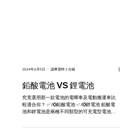
2024年6月5日
讀畢需時 2 分鐘
鉛酸電池 VS 鋰電池
究竟選用那一款電池的電唧車及電動搬運車比
較適合你？ ✅/❎鉛酸電池 ✅/❎鋰電池 鉛酸電
池和鋰電池是兩種不同類型的可充電型電池。
在結構、性能和應用方面均存在一些差異，各