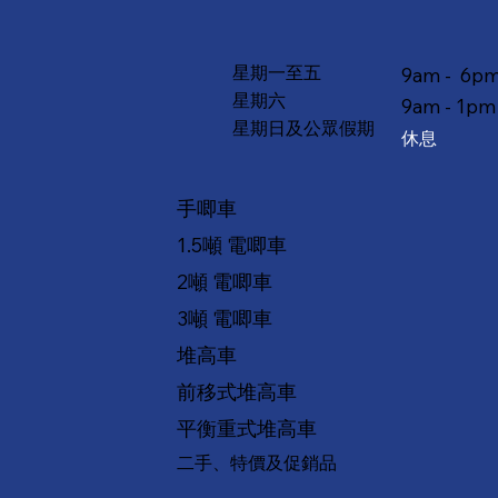
星期一至五
9am - 6p
星期六
9am - 1pm
星期日及公眾假期
休息
手唧車
1.5噸 電唧車
2噸 電唧車
3噸 電唧車
堆高車
前移式堆高車
平衡重式堆高車
二手、特價及促銷品