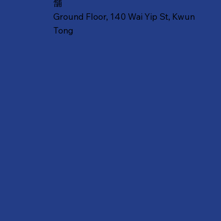
舗
Ground Floor, 140 Wai Yip St, Kwun
Tong