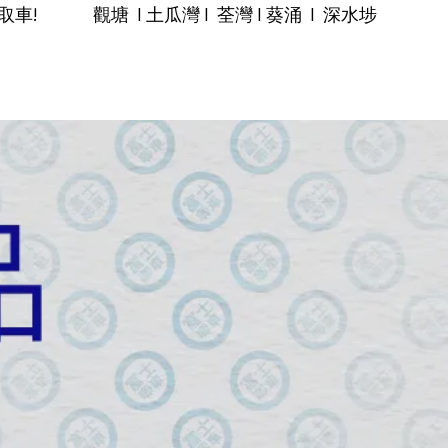
 觀塘 I 土瓜灣 I 荃灣 I 葵涌 I 深水埗
銷品
唧車小百科
關於富士
聯絡我們