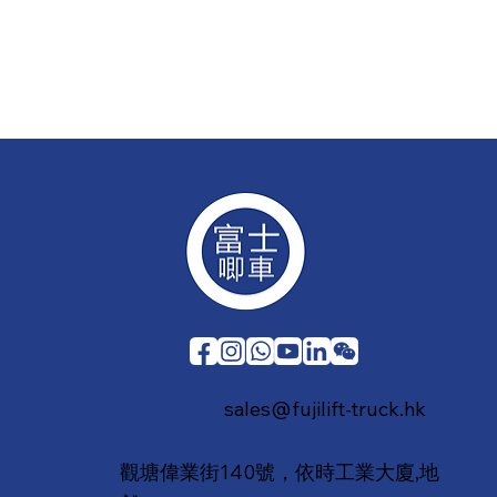
sales@fujilift-truck.hk
觀塘偉業街140號，依時工業大廈,地