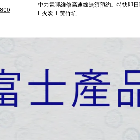
中力電唧維修高速線無須預約。特快即日取車!
6800
I 火炭 I 黃竹坑
品牌
專業維修
租車服務
選購指南
二手、特價及促