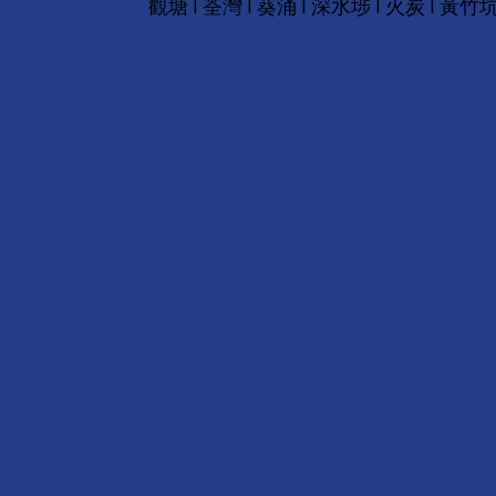
觀塘 I 荃灣 I 葵涌 I 深水埗 I 火炭 I 黃竹