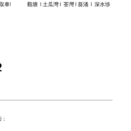
 觀塘 I 土瓜灣 I 荃灣 I 葵涌 I 深水埗
銷品
唧車小百科
關於富士
聯絡我們
2
；
