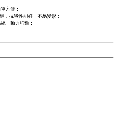
單方便；

鋼，抗彎性能好，不易變形；

系統，動力強勁；