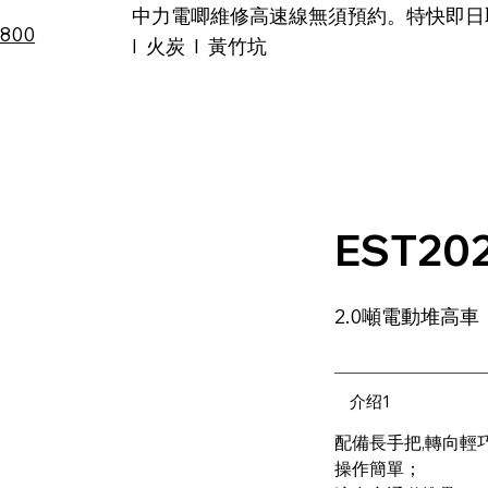
中力電唧維修高速線無須預約。特快即日取車!
6800
I 火炭 I 黃竹坑
品牌
專業維修
租車服務
選購指南
二手、特價及促
EST20
2.0噸電動堆高車
介绍1
配備長手把,轉向輕巧
操作簡單；
