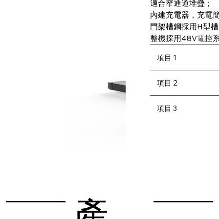
適合窄通道堆疊；

內建充電器，充電簡
門架槽鋼採用H型槽
整機採用48V電控
項目 1
項目 2
項目 3
產