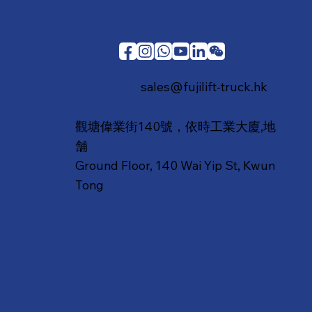
sales@fujilift-truck.hk
觀塘偉業街140號，依時工業大廈,地
舗
Ground Floor, 140 Wai Yip St, Kwun
Tong