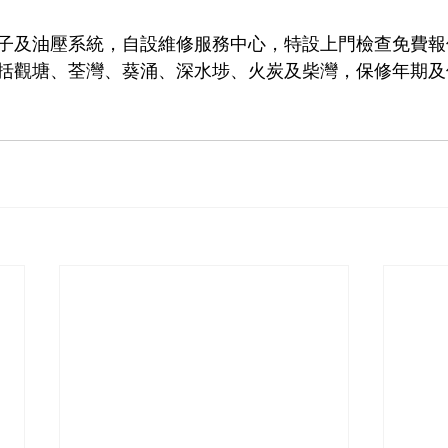
子及油壓系統，自設維修服務中心，特設上門檢查免費報
括觀塘、荃灣、葵涌、深水埗、火炭及柴灣，保修年期及