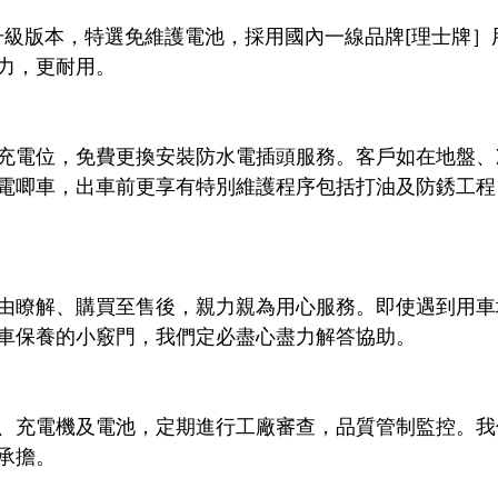
Ah升級版本，特選免維護電池，採用國內一線品牌[理士牌
力，更耐用。
充電位，免費更換安裝防水電插頭服務。客戶如在地盤、
電唧車，出車前更享有特別維護程序包括打油及防銹工程
由瞭解、購買至售後，親力親為用心服務。即使遇到用車
車保養的小竅門，我們定必盡心盡力解答協助。
、充電機及電池，定期進行工廠審查，品質管制監控。我
承擔。