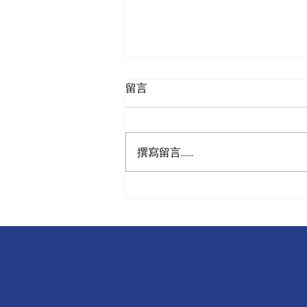
留言
撰寫留言......
慎防堆高車超重搬運