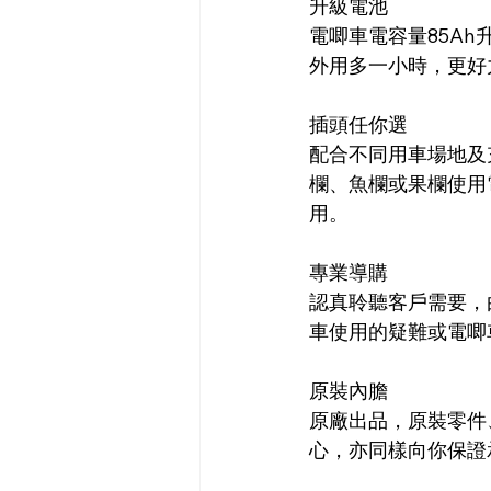
升級電池
電唧車‎電容量85
外用多一小時，更好
插頭任你選
配合不同用車場地及
欄、魚欄或果欄使用
用。
專業導購
認真聆聽客戶需要，
車使用的疑難或電唧
原裝內膽
原廠出品，原裝零件
心，亦同樣向你保證