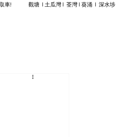
 觀塘 I 土瓜灣 I 荃灣 I 葵涌 I 深水埗
銷品
唧車小百科
關於富士
聯絡我們