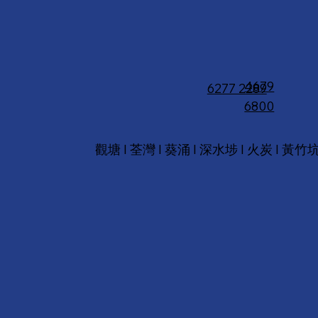
4679
6277 2289
6800
觀塘 I 荃灣 I 葵涌 I 深水埗 I 火炭 I 黃竹