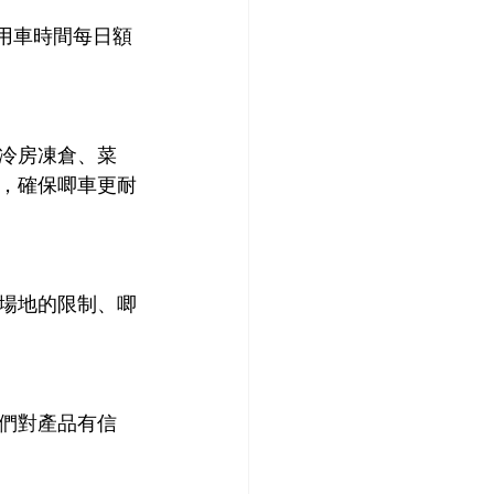
］用車時間每日額
冷房凍倉、菜
，確保唧車更耐
場地的限制、唧
們對產品有信