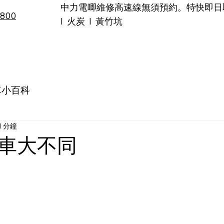
中力電唧維修高速線無須預約。特快即日取車!
6800
I 火炭 I 黃竹坑
品牌
專業維修
租車服務
選購指南
二手、特價及促
車小百科
1 分鐘
車大不同